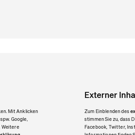
Externer Inha
ken. Mit Anklicken
Zum Einblenden des
ex
bspw. Google,
stimmen Sie zu, dass D
. Weitere
Facebook, Twitter, In
rklärung
.
Informationen finden S