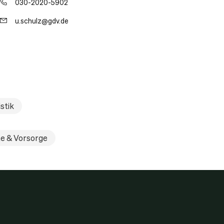
030-2020-5902
u.schulz@gdv.de
stik
e & Vorsorge