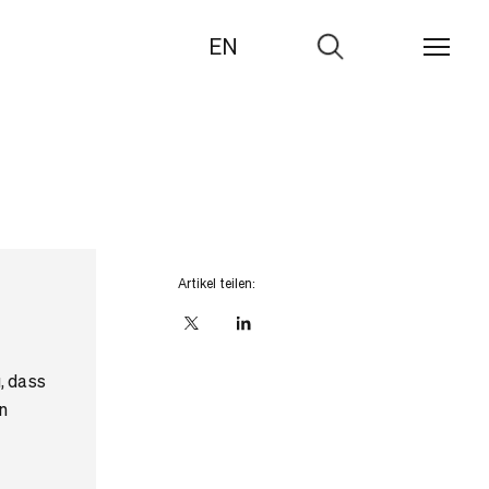
EN
Zur
Suche
Artikel teilen:
X
linkedIn
, dass
n