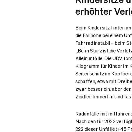
erhöhter Ver
Beim Kindersitz hinten am
die Fallhöhe bei einem U
Fahrrad instabil – beim S
„Beim Sturz ist die Verle
Alleinunfälle. Die UDV fo
Kilogramm für Kinder im K
Seitenschutz im Kopfbere
schaffen, etwa mit Dreibe
zwar besser ein, aber den
Zeidler. Immerhin sind fa
Radunfälle mit mitfahrend
Nach den für 2022 verfügb
222 dieser Unfälle (+45 P