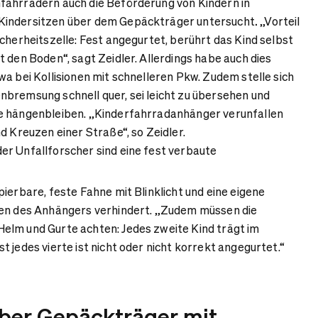
fahrrädern auch die Beförderung von Kindern in
Kindersitzen über dem Gepäckträger untersucht
.
„Vorteil
cherheitszelle: Fest angegurtet, berührt das Kind selbst
 den Boden“, sagt Zeidler. Allerdings habe auch dies
wa bei Kollisionen mit schnelleren Pkw. Zudem stelle sich
bremsung schnell quer, sei leicht zu übersehen und
e hängenbleiben. „Kinderfahrradanhänger verunfallen
d Kreuzen einer Straße“, so Zeidler.
er Unfallforscher sind eine fest verbaute
ierbare, feste Fahne mit Blinklicht und eine eigene
len des Anhängers verhindert. „Zudem müssen die
elm und Gurte achten: Jedes zweite Kind trägt im
 jedes vierte ist nicht oder nicht korrekt angegurtet.“
über Gepäckträger mit