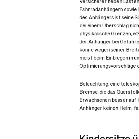
Versicherer neben Lasten
Fahrradanhängern sowie 
des Anhängers ist seine Si
bei einem Überschlag nicht
physikalische Grenzen, et
der Anhänger bei Gefahren
könne wegen seiner Breit
meist beim Einbiegen in un
Optimierungsvorschläge d
Beleuchtung, eine teleskop
Bremse, die das Querstel
Erwachsenen besser auf H
Anhänger keinen Helm, fast
Kindersitze 