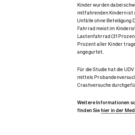
Kinder wurden dabei schwe
mitfahrenden Kindern ist 
Unfälle ohne Beteiligung
Fahrrad meist im Kindersi
Lastenfahrrad (31 Prozen
Prozent aller Kinder trage
angegurtet.
Für die Studie hat die UD
mittels Probandenversuc
Crashversuche durchgefü
Weitere Informationen s
finden Sie
hier in der Me