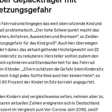
letzungsgefahr
 Fahrrad sind hingegen das weit oben sitzende Kind und
nfall problematisch. „Der hohe Schwerpunkt macht das
tehen, Anfahren, Ausweichen und Bremsen“, so Zeidler.
tzungsgefahr für das Kind groß“. Auch hier überwiegen
rdert daher, das aktuell geltende Höchstgewicht von 22
indersitz zu reduzieren. Hersteller sollten zudem den
ich optimieren und Standsicherheit für das Fahrrad
in-Ständer. „Eltern schätzen die Gefahr beim Kindersitz
noch trägt jedes fünfte Kind auch hier keinen Helm“, so
st 90 Prozent der Kinder im Sitz korrekt angegurtet.
en Kindern sind vergleichsweise selten, nehmen aber zu.
aren aktuellen Zahlen ereigneten sich in Deutschland
rozent im Vergleich zum Vor-Corona-Jahr 2019), zwölf