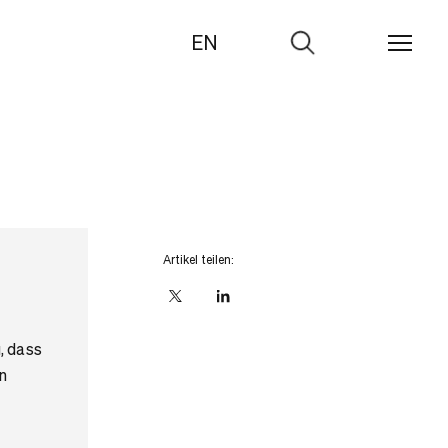
EN
Zur
Suche
Artikel teilen:
X
linkedIn
, dass
n