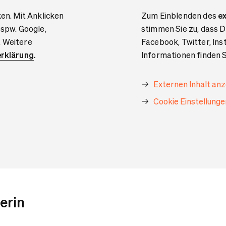
ken. Mit Anklicken
Zum Einblenden des
ex
bspw. Google,
stimmen Sie zu, dass D
. Weitere
Facebook, Twitter, In
rklärung
.
Informationen finden S
Externen Inhalt an
Cookie Einstellung
erin