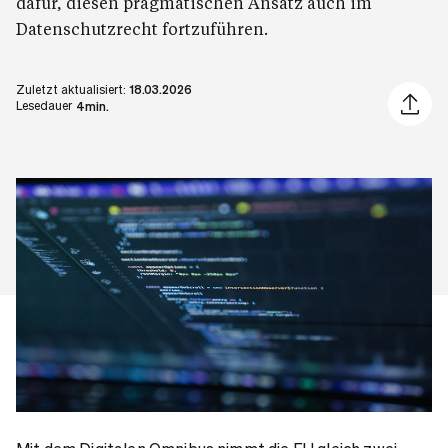
dafür, diesen pragmatischen Ansatz auch im
Datenschutzrecht fortzuführen.
Zuletzt aktualisiert:
18.03.2026
Artikel 
Lesedauer
4min.