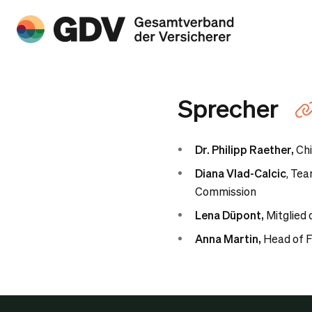
Sprecher
Dr. Philipp Raether,
Chi
Diana Vlad-Calcic
, Tea
Commission
Lena Düpont,
Mitglied
Anna Martin,
Head of F