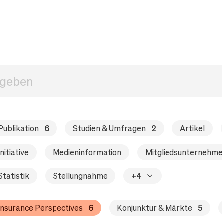
Publikation
6
Studien & Umfragen
2
Artikel
Initiative
Medieninformation
Mitgliedsunternehm
Statistik
Stellungnahme
+4
Insurance Perspectives
6
Konjunktur & Märkte
5