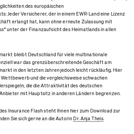
glichkeiten des europäischen
s: Jeder Versicherer, der in einem EWR-Land eine Lizenz
häft erlangt hat, kann ohne erneute Zulassung mit
“ unter der Finanzaufsicht des Heimatlands in allen
arkt bleibt Deutschland für viele multinationale
denziell war das grenzüberschreitende Geschäft am
rkt in den letzten Jahren jedoch leicht rückläufig. Hier
ve Wettbewerb und die vergleichsweise schwachen
spiegeln, die die Attraktivität des deutschen
Anbieter mit Hauptsitz in anderen Ländern begrenzen.
des Insurance Flash steht Ihnen hier zum Download zur
den Sie sich gerne an die Autorin
Dr. Anja Theis
.