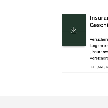
Insura
Geschä
Versichere
langem ei
„Insuranc
Versicher
PDF, 1,5 MB, 1