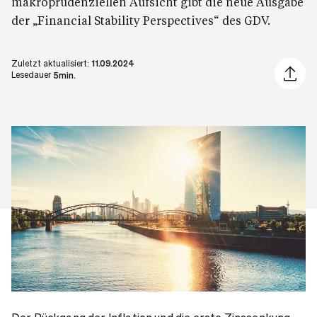
makroprudenziellen Aufsicht gibt die neue Ausgabe
der „Financial Stability Perspectives“ des GDV.
Zuletzt aktualisiert:
11.09.2024
Artikel 
Lesedauer
5min.