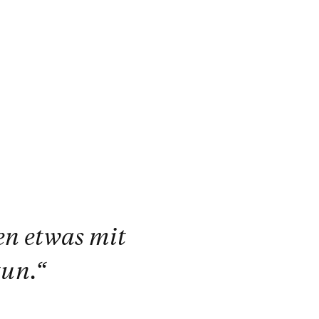
en etwas mit
tun.“