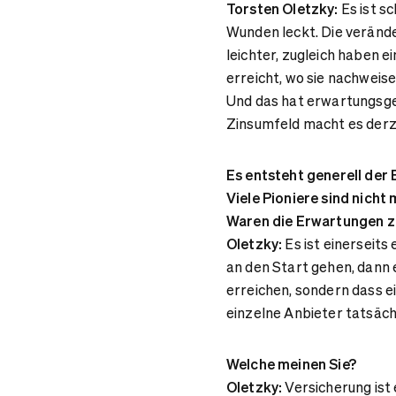
Torsten Oletzky:
Es ist sc
Wunden leckt. Die veränd
leichter, zugleich haben 
erreicht, wo sie nachweis
Und das hat erwartungsge
Zinsumfeld macht es derz
Es entsteht generell der 
Viele Pioniere sind nich
Waren die Erwartungen zu
Oletzky:
Es ist einerseit
an den Start gehen, dann e
erreichen, sondern dass e
einzelne Anbieter tatsäch
Welche meinen Sie?
Oletzky:
Versicherung ist 