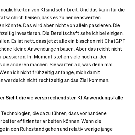
lichkeiten von KI sind sehr breit. Und das kann für die
tatsächlich heißen, dass es zu nennenswerten
könnte. Das wird aber nicht von allein passieren. Die
itig investieren. Die Bereitschaft sehe ich bei einigen,
llen. Es ist nett, dass jetzt alle ein bisschen mit ChatGPT
chöne kleine Anwendungen bauen. Aber das reicht nicht
r passieren. Im Moment stehen viele noch an der
as die anderen machen. Sie warten ab, was denn mal
: Wenn ich nicht frühzeitig anfange, mich damit
 werde ich nicht rechtzeitig an das Ziel kommen.
rer Sicht die vielversprechendsten KI-Anwendungsfälle
 Technologien, die dazu führen, dass vorhandene
rbeiter effizienter arbeiten können. Wenn die
e in den Ruhestand gehen und relativ wenige junge