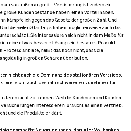
 man von außen angreift. Versicherung ist zudem ein
die große Kundenbestände haben, einen Vorteil haben.
ann kämpfe ich gegen das Gesetz der großen Zahl. Und
. Und die vielen Start-ups haben möglicherweise auch das
nterschätzt. Sie interessieren sich nicht in dem Maße für
 ich eine etwas bessere Lösung, ein besseres Produkt
 Prozess anbiete, heißt das noch nicht, dass die
ngsläufig in großen Scharen überlaufen.
ten nicht auch die Dominanz des stationären Vertriebs.
kt vielleicht auch deshalb schwerer einzunehmen für
anderen nicht zu trennen: Weil die Kundinnen und Kunden
 Versicherungen interessieren, braucht es einen Vertrieb,
icht und die Produkte erklärt.
 einige namhafte Neugründungen, darunter Vollbanken,