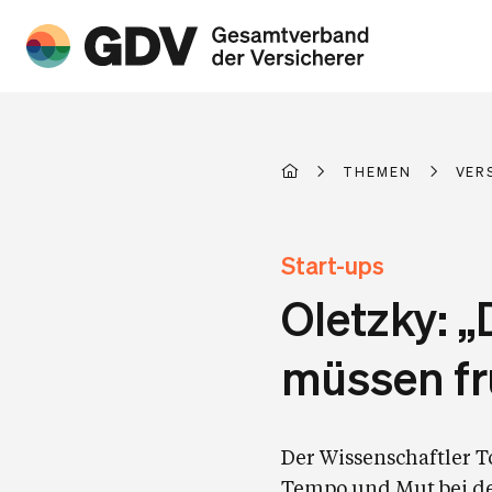
THEMEN
VER
Start-ups
Oletzky: 
müssen frü
Der Wissenschaftler T
Tempo und Mut bei der