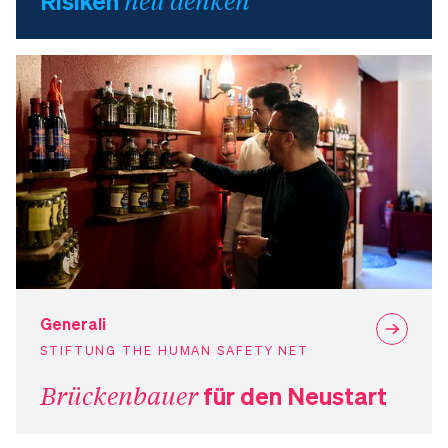
Risiken
neu denken
Generali
STIFTUNG THE HUMAN SAFETY NET
Brückenbauer
für den Neustart