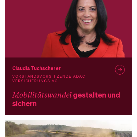
Claudia Tuchscherer
VORSTANDSVORSITZENDE ADAC
VERSICHERUNGS AG
Mobilitätswandel
gestalten und
sichern