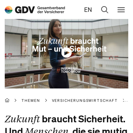
EN
Zur
Suche
THEMEN
VERSICHERUNGSWIRTSCHAFT
I
Zukunft
braucht Sicherheit.
Menschen
Und
, die sie mutig