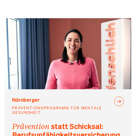
Nürnberger
PRÄVENTIONSPROGRAMM FÜR MENTALE
GESUNDHEIT
Prävention
statt Schicksal:
Berufsunfähigkeitsversicherung