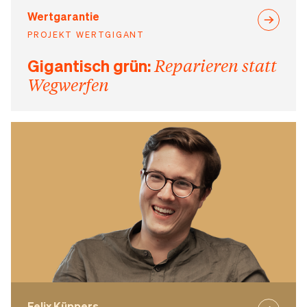
Wertgarantie
PROJEKT WERTGIGANT
Gigantisch grün:
Reparieren statt
Wegwerfen
Felix Küppers