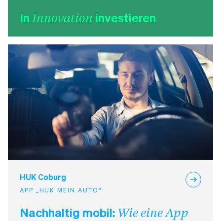
In
Innovation
investieren
HUK Coburg
APP „HUK MEIN AUTO“
Nachhaltig mobil:
Wie eine App