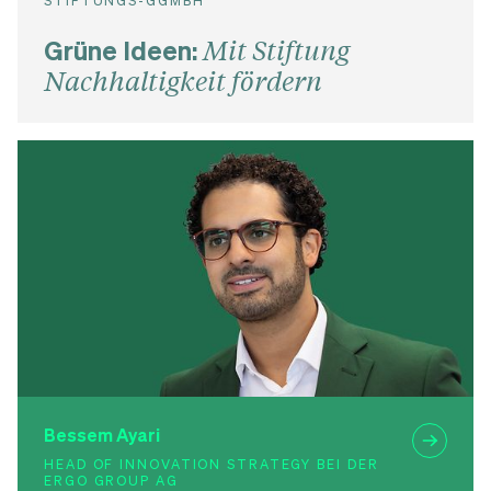
STIFTUNGS-GGMBH
Grüne Ideen:
Mit Stiftung
Nachhaltigkeit fördern
Bessem Ayari
HEAD OF INNOVATION STRATEGY BEI DER
ERGO GROUP AG