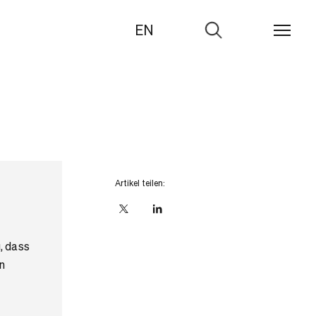
EN
Zur
Suche
Artikel teilen:
X
linkedIn
, dass
n