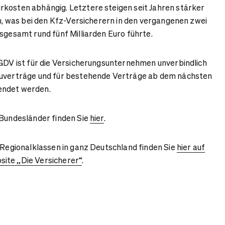
rkosten abhängig. Letztere steigen seit Jahren stärker
on, was bei den Kfz-Versicherern in den vergangenen zwei
nsgesamt rund fünf Milliarden Euro führte.
 GDV ist für die Versicherungsunternehmen unverbindlich
euverträge und für bestehende Verträge ab dem nächsten
endet werden.
 Bundesländer finden Sie
hier
.
r Regionalklassen in ganz Deutschland finden Sie
hier auf
ite „Die Versicherer“
.