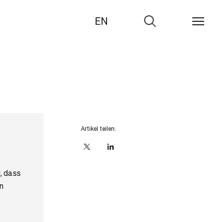
EN
Zur
Suche
Artikel teilen:
X
linkedIn
, dass
n