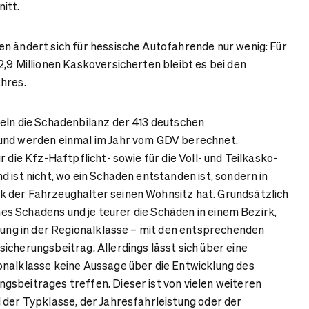
itt.
n ändert sich für hessische Autofahrende nur wenig: Für
2,9 Millionen Kaskoversicherten bleibt es bei den
hres.
eln die Schadenbilanz der 413 deutschen
und werden einmal im Jahr vom GDV berechnet.
r die Kfz-Haftpflicht- sowie für die Voll- und Teilkasko-
 ist nicht, wo ein Schaden entstanden ist, sondern in
 der Fahrzeughalter seinen Wohnsitz hat.
Grundsätzlich
eines Schadens und je teurer die Schäden in einem Bezirk,
ufung in der Regionalklasse – mit den entsprechenden
icherungsbeitrag. Allerdings lässt sich über eine
onalklasse keine Aussage über die Entwicklung des
sbeitrages treffen. Dieser ist von vielen weiteren
 der Typklasse, der Jahresfahrleistung oder der