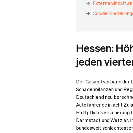
Externen Inhalt a
Cookie Einstellun
Hessen: Höh
jeden viert
Der
Gesamtverband der D
Schadenbilanzen und Regi
Deutschland neu berechne
Autofahrende in acht Zul
Haftpflichtversicherung 
Darmstadt und Wetzlar. In
bundesweit schlechtesten