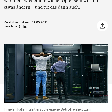
Wer nicht wieder und wieder Opfer sein will, muss
etwas ändern – und tut das dann auch.
Zuletzt aktualisiert:
14.05.2021
Artikel 
Lesedauer
5min.
In vielen Fällen führt erst die
eigene Betroffenheit
zum