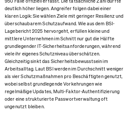
950 Fälle offiziell erfasst. Die tatsächliche Zahl dürfte
deutlich höher liegen. Angreifer folgen dabei einer
klaren Logik: Sie wählen Ziele mit geringer Resilienz und
überschaubarem Schutzaufwand. Wie aus dem BSI-
Lagebericht 2025 hervorgeht, erfüllen kleine und
mittlere Unternehmen im Schnitt nur gut die Hälfte
grundlegender IT-Sicherheitsanforderungen, während
viele ihr eigenes Schutzniveau überschätzen.
Gleichzeitig sinkt das Sicherheitsbewusstsein im
Arbeitsalltag. Laut BSI werden im Durchschnitt weniger
als vier Schutzmaßnahmen pro Beschäftigten genutzt,
wobei selbst grundlegende Vorkehrungen wie
regelmäßige Updates, Multi-Faktor-Authentifizierung
oder eine strukturierte Passwortverwaltung oft
ungenutzt bleiben.