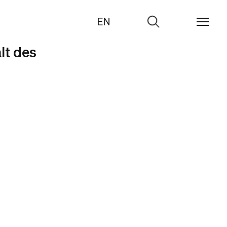
EN
Zur
Suche
lt des