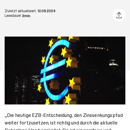
Zuletzt aktualisiert:
12.09.2024
Artikel 
Lesedauer
3min.
„Die heutige EZB-Entscheidung, den Zinssenkungspfad
weiter fortzusetzen, ist richtig und durch die aktuelle