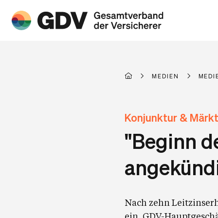
MEDIEN
MEDI
Konjunktur & Märk
"Beginn d
angekündi
Nach zehn Leitzinserh
ein. GDV-Hauptgeschä