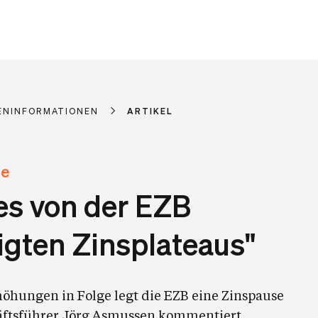
ENINFORMATIONEN
ARTIKEL
te
es von der EZB
gten Zinsplateaus"
öhungen in Folge legt die EZB eine Zinspause
ftsführer Jörg Asmussen kommentiert.