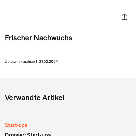
Artikel 
Frischer Nachwuchs
Zuletzt aktualisiert:
21.02.2024
Verwandte Artikel
Start-ups
Dossier: Start-ups