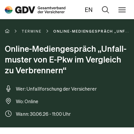
EN
Zur
Suche
TERMINE
ONLINE-MEDIEN­GE­SPRÄCH „UNFALL­
Online-Medien­ge­spräch „Unfall­
mus­ter von E-Pkw im Ver­gleich
zu Ver­bren­nern“
Wer: Unfallforschung der Versicherer
Wo: Online
Wann: 30.06.26 - 11:00 Uhr