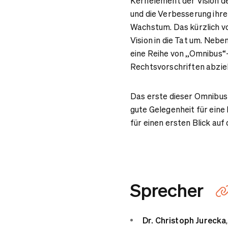
Kernelement der Vision de
und die Verbesserung ihr
Wachstum. Das kürzlich v
Vision in die Tat um. Nebe
eine Reihe von „Omnibus“-
Rechtsvorschriften abzie
Das erste dieser Omnibus-
gute Gelegenheit für eine
für einen ersten Blick au
Sprecher
Dr. Christoph Jurecka