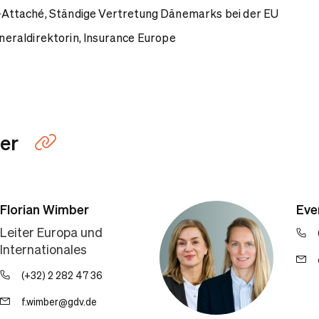
z-Attaché, Ständige Vertretung Dänemarks bei der EU
neraldirektorin, Insurance Europe
ner
Link kopieren
Florian Wimber
Eve
Leiter Europa und
Internationales
(+32) 2 282 47 36
f.wimber@gdv.de