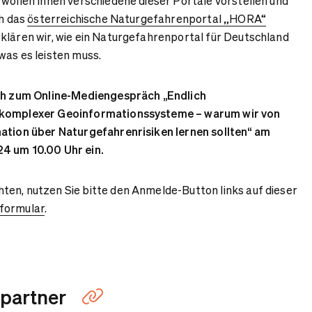
 wollen Ihnen verschiedene dieser Portale vorstellen und
ch das
österreichische Naturgefahrenportal „HORA“
klären wir, wie ein Naturgefahrenportal für Deutschland
was es leisten muss.
ich zum Online-Mediengespräch „Endlich
 komplexer Geoinformationssysteme – warum wir von
mation über Naturgefahrenrisiken lernen sollten“ am
24 um 10.00 Uhr ein.
en, nutzen Sie bitte den Anmelde-Button links auf dieser
formular
.
partner
Link kopieren