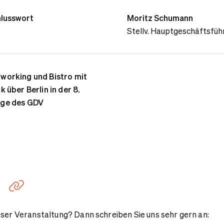
lusswort
Moritz Schumann
Stellv. Hauptgeschäftsfüh
working und Bistro mit
ck über Berlin in der 8.
age des GDV
Link kopieren
eser Veranstaltung? Dann schreiben Sie uns sehr gern an: