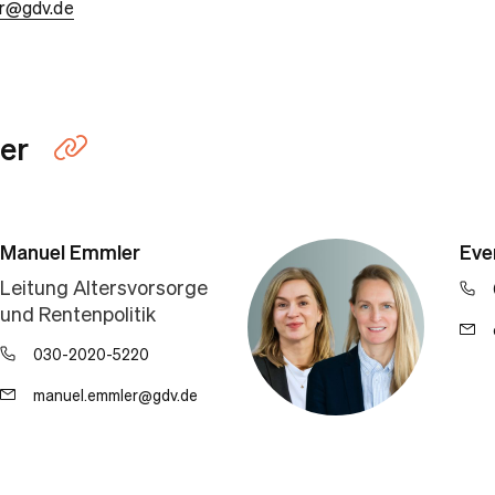
r@gdv.de
er
Link kopieren
Manuel Emmler
Eve
Leitung Altersvorsorge
und Rentenpolitik
030-2020-5220
manuel.emmler@gdv.de