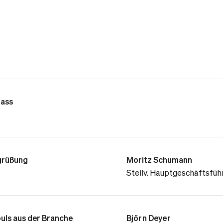
lass
grüßung
Moritz Schumann
Stellv. Hauptgeschäftsfüh
uls aus der Branche
Björn Deyer