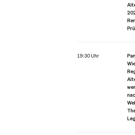
Alt
202
Ren
Prü
19:30 Uhr
Pan
Wie
Reg
Alt
wer
nac
Wel
The
Leg