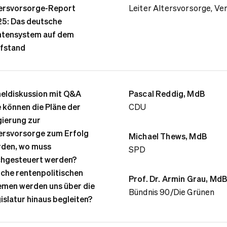
ersvorsorge-Report
Leiter Altersvorsorge, V
5: Das deutsche
tensystem auf dem
fstand
eldiskussion mit Q&A
Pascal Reddig, MdB
 können die Pläne der
CDU
ierung zur
ersvorsorge zum Erfolg
Michael Thews, MdB
den, wo muss
SPD
hgesteuert werden?
che rentenpolitischen
Prof. Dr. Armin Grau, Md
men werden uns über die
Bündnis 90/Die Grünen
islatur hinaus begleiten?