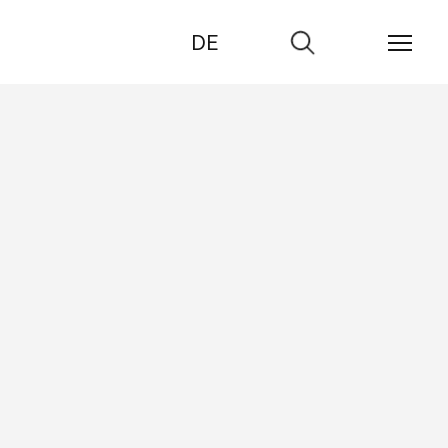
DE
Go
to
search