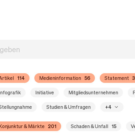
Artikel
114
Medieninformation
56
Statement
3
Infografik
Initiative
Mitgliedsunternehmen
P
Stellungnahme
Studien & Umfragen
+4
Konjunktur & Märkte
201
Schaden & Unfall
15
V