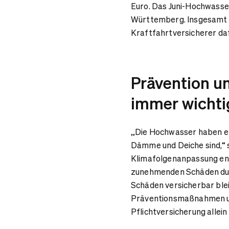
Euro. Das Juni-Hochwasse
Württemberg.
Insgesamt r
Kraftfahrtversicherer da
Prävention u
immer wichti
„Die Hochwasser haben er
Dämme und Deiche sind,“ 
Klimafolgenanpassung end
zunehmenden Schäden du
Schäden versicherbar ble
Präventionsmaßnahmen um
Pflichtversicherung allei