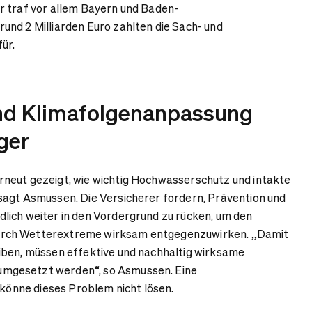
r traf vor allem Bayern und Baden-
und 2 Milliarden Euro zahlten die Sach- und
für.
nd Klimafolgenanpassung
ger
neut gezeigt, wie wichtig Hochwasserschutz und intakte
sagt Asmussen. Die Versicherer fordern, Prävention und
lich weiter in den Vordergrund zu rücken, um den
rch Wetterextreme wirksam entgegenzuwirken. „Damit
iben, müssen effektive und nachhaltig wirksame
gesetzt werden“, so Asmussen. Eine
n könne dieses Problem nicht lösen.