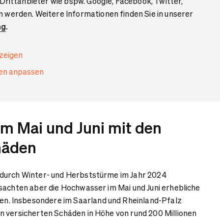
 Drittanbieter wie bspw. Google, Facebook, Twitter,
 werden. Weitere Informationen finden Sie in unserer
ng
.
nzeigen
gen anpassen
m Mai und Juni mit den
chäden
durch Winter- und Herbststürme im Jahr 2024
sachten aber die Hochwasser im Mai und Juni erhebliche
 Insbesondere im Saarland und Rheinland-Pfalz
n versicherten Schäden in Höhe von rund 200 Millionen