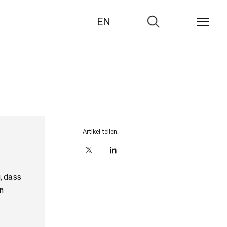
EN
Zur
Suche
Artikel teilen:
X
linkedIn
, dass
n