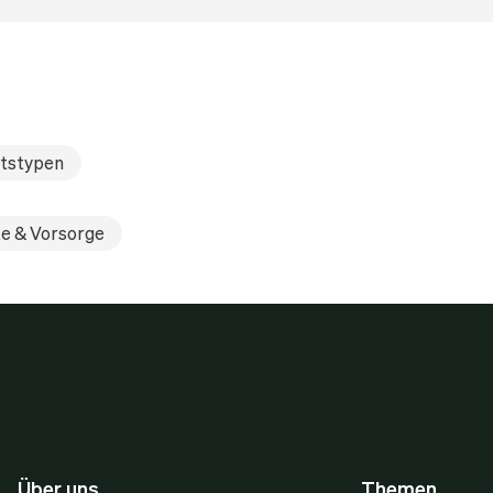
ltstypen
e & Vorsorge
Über uns
Themen